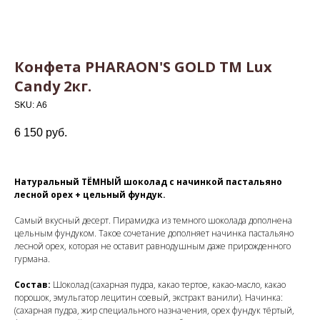
Конфета PHARAON'S GOLD ТМ Lux
Candy 2кг.
SKU:
А6
6 150
руб.
Натуральный ТЁМНЫЙ шоколад с начинкой пастальяно
лесной орех + цельный фундук.
Самый вкусный десерт. Пирамидка из темного шоколада дополнена
цельным фундуком. Такое сочетание дополняет начинка пастальяно
лесной орех, которая не оставит равнодушным даже прирожденного
гурмана.
Состав:
Шоколад (сахарная пудра, какао тертое, какао-масло, какао
порошок, эмульгатор лецитин соевый, экстракт ванили). Начинка:
(сахарная пудра, жир специального назначения, орех фундук тёртый,