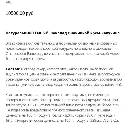
А81
10500,00
руб.
Натуральный ТЁМНЫЙ шоколад с начинкой крем-капучино.
Эта конфета исключительно для любителей сливочных и кофейных
ноток, которая покрыта корочкой натурального темного шоколада
Она покорит Ваше сердце и меняет представление о том какой может
быть настоящая конфета.
Состав:
шоколад (сахар, какао тертое, какао-масло, какао порошок,
эмульгатор лецитин соевый, экстракт ванили). Начинка: (молоко сухое
обезжиренное, сухая молочная сыворотка, какао порошок, ароматизатор
«кофе капучино», эмульгатор лецитин соевый, ароматизатор ванилин).
Хранить в сухих, чистых, хорошо вентилируемых, не имеющих
постороннего запаха помещениях, не зараженных вредителями, при
температуре 15-21C, относительной влажности воздуха не более 75%.
Не подвергать воздействию прямого солнечного света. Пищевая
ценность на 100 г. продукта: белки - 8,0 г., жиры - 28,0 г., углеводы -
63,5 г. Энергетическая ценность на 100 г. продукта: 538ккал/2249кДж.