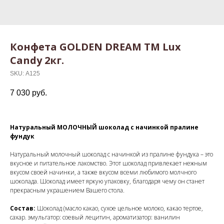
Конфета GOLDEN DREAM ТМ Lux
Candy 2кг.
SKU:
А125
7 030
руб.
Натуральный МОЛОЧНЫЙ шоколад с начинкой пралине
фундук
Натуральный молочный шоколад с начинкой из пралине фундука – это
вкусное и питательное лакомство. Этот шоколад привлекает нежным
вкусом своей начинки, а также вкусом всеми любимого молчного
шоколада. Шоколад имеет яркую упаковку, благодаря чему он станет
прекрасным украшением Вашего стола.
Состав:
Шоколад (масло какао, сухое цельное молоко, какао тертое,
сахар. эмульгатор: соевый лецитин, ароматизатор: ванилин